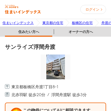
ログイン
住まいインデックス
東京都の住宅
板橋区の住宅
舟渡
住みたい方へ
オーナーの方へ
サンライズ浮間舟渡
東京都板橋区舟渡1丁目8-1
北赤羽駅 徒歩20分
浮間舟渡駅 徒歩3分
この物件についてAIに相談できます