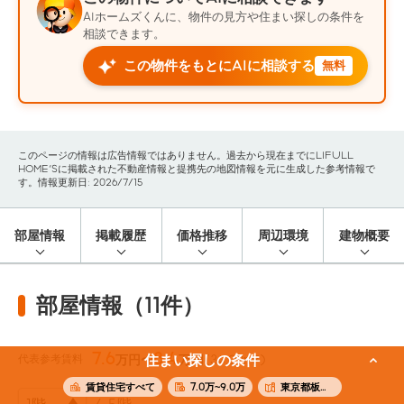
AIホームズくんに、物件の見方や住まい探しの条件を
相談できます。
この物件をもとにAIに相談する
無料
このページの情報は広告情報ではありません。過去から現在までにLIFULL
HOME'Sに掲載された不動産情報と提携先の地図情報を元に生成した参考情報で
す。情報更新日: 2026/7/15
部屋情報
掲載履歴
価格推移
周辺環境
建物概要
部屋情報（11件）
7.6
8.4
代表参考賃料
住まい探しの条件
万円〜
万円
(34.02m²)
賃貸住宅すべて
7.0万~9.0万
東京都板橋区