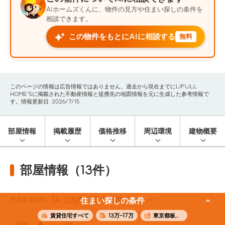
AIホームズくんに、物件の見方や住まい探しの条件を
相談できます。
この物件をもとにAIに相談する
無料
このページの情報は広告情報ではありません。過去から現在までにLIFULL
HOME'Sに掲載された不動産情報と提携先の地図情報を元に生成した参考情報で
す。情報更新日: 2026/7/15
部屋情報
掲載履歴
価格推移
周辺環境
建物概要
部屋情報（13件）
14.0
15.8
代表参考賃料
住まい探しの条件
万円〜
万円
(54.86m²)
賃貸住宅すべて
13万~17万
東京都板橋区