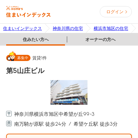
ログイン
住まいインデックス
神奈川県の住宅
横浜市旭区の住宅
住みたい方へ
オーナーの方へ
募集中
賃貸
1
件
第5山庄ビル
神奈川県横浜市旭区中希望が丘99-3
南万騎が原駅 徒歩24分
希望ケ丘駅 徒歩3分