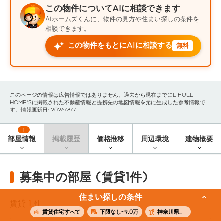
この物件についてAIに相談できます
AIホームズくんに、物件の見方や住まい探しの条件を
相談できます。
この物件をもとにAIに相談する
無料
このページの情報は広告情報ではありません。過去から現在までにLIFULL
HOME'Sに掲載された不動産情報と提携先の地図情報を元に生成した参考情報で
す。情報更新日: 2026/8/7
1
部屋情報
掲載履歴
価格推移
周辺環境
建物概要
募集中の部屋 (賃貸1件)
住まい探しの条件
賃貸
1
件
賃貸住宅すべて
下限なし~9.0万
神奈川県横浜市旭区