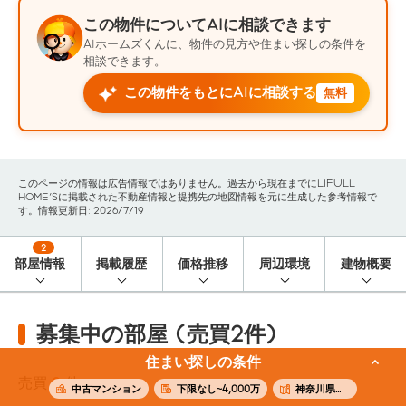
この物件についてAIに相談できます
AIホームズくんに、物件の見方や住まい探しの条件を
相談できます。
この物件をもとにAIに相談する
無料
このページの情報は広告情報ではありません。過去から現在までにLIFULL
HOME'Sに掲載された不動産情報と提携先の地図情報を元に生成した参考情報で
す。情報更新日: 2026/7/19
2
部屋情報
掲載履歴
価格推移
周辺環境
建物概要
募集中の部屋 (売買2件)
住まい探しの条件
売買
2
件
中古マンション
下限なし~4,000万
神奈川県横浜市旭区