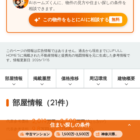
AIホームズくんに、物件の見方や住まい探しの条件を
相談できます。
この物件をもとにAIに相談する
無料
このページの情報は広告情報ではありません。過去から現在までにLIFULL
HOME'Sに掲載された不動産情報と提携先の地図情報を元に生成した参考情報で
す。情報更新日: 2026/7/15
部屋情報
掲載履歴
価格推移
周辺環境
建物概要
部屋情報（21件）
2,019
2,500
代表参考価格
万円〜
万円
(32.53m²)
住まい探しの条件
9.8
11.0
代表参考賃料
万円〜
万円
(32.53m²)
中古マンション
1,500万~3,500万
神奈川県横浜市神奈川区