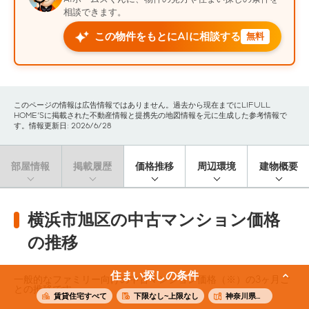
相談できます。
この物件をもとにAIに相談する
無料
このページの情報は広告情報ではありません。過去から現在までにLIFULL
HOME'Sに掲載された不動産情報と提携先の地図情報を元に生成した参考情報で
す。情報更新日: 2026/6/28
部屋情報
掲載履歴
価格推移
周辺環境
建物概要
横浜市旭区の中古マンション価格
の推移
住まい探しの条件
一般的なファミリー向けの中古マンション価格（※）の3ヶ月ご
との推移です。
賃貸住宅すべて
下限なし~上限なし
神奈川県横浜市旭区