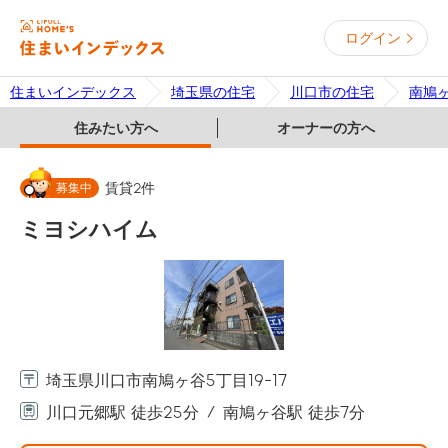
ログイン
住まいインデックス
埼玉県の住宅
川口市の住宅
南鳩
住みたい方へ
オーナーの方へ
募集中
賃貸
2
件
ミヨシハイム
埼玉県川口市南鳩ヶ谷5丁目19-17
川口元郷駅 徒歩25分
南鳩ヶ谷駅 徒歩7分