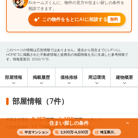
AIホームズくんに、物件の見方や住まい探しの条件を
相談できます。
この物件をもとにAIに相談する
無料
このページの情報は広告情報ではありません。過去から現在までにLIFULL
HOME'Sに掲載された不動産情報と提携先の地図情報を元に生成した参考情報で
す。情報更新日: 2026/7/15
部屋情報
掲載履歴
価格推移
周辺環境
建物概要
部屋情報（7件）
3,157
4,109
代表参考価格
万円〜
万円
(62.81m²)
住まい探しの条件
13.7
15.6
代表参考賃料
万円〜
万円
(62.81m²)
中古マンション
2,500万~4,500万
埼玉県川口市