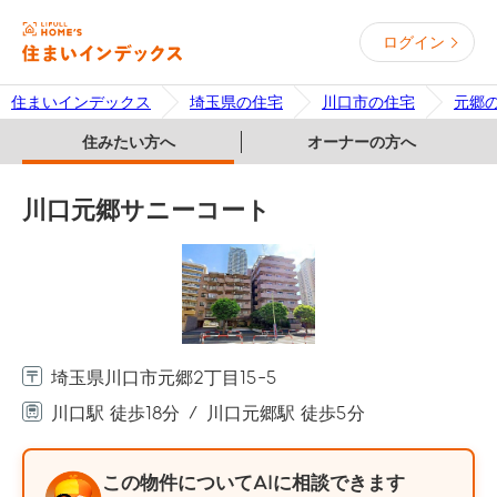
ログイン
住まいインデックス
埼玉県の住宅
川口市の住宅
元郷
住みたい方へ
オーナーの方へ
川口元郷サニーコート
埼玉県川口市元郷2丁目15-5
川口駅 徒歩18分
川口元郷駅 徒歩5分
この物件についてAIに相談できます