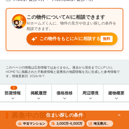
この物件についてAIに相談できます
AIホームズくんに、物件の見方や住まい探しの条件を
相談できます。
この物件をもとにAIに相談する
無料
このページの情報は広告情報ではありません。過去から現在までにLIFULL
HOME'Sに掲載された不動産情報と提携先の地図情報を元に生成した参考情報で
す。情報更新日: 2026/8/7
1
部屋情報
掲載履歴
価格推移
周辺環境
建物概要
募集中の部屋 (賃貸1件)
住まい探しの条件
中古マンション
3,000万~5,000万
埼玉県川口市