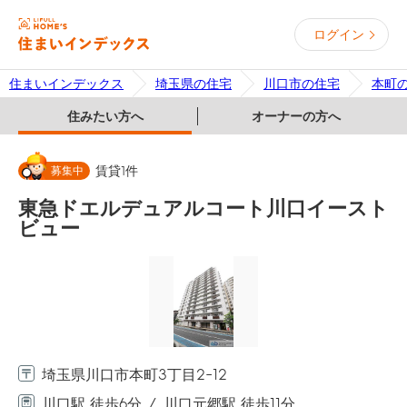
ログイン
住まいインデックス
埼玉県の住宅
川口市の住宅
本町
住みたい方へ
オーナーの方へ
募集中
賃貸
1
件
東急ドエルデュアルコート川口イースト
ビュー
埼玉県川口市本町3丁目2-12
川口駅 徒歩6分
川口元郷駅 徒歩11分