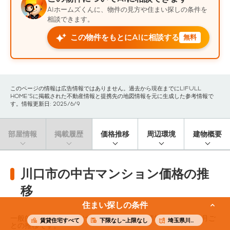
AIホームズくんに、物件の見方や住まい探しの条件を
相談できます。
この物件をもとにAIに相談する
無料
このページの情報は広告情報ではありません。過去から現在までにLIFULL
HOME'Sに掲載された不動産情報と提携先の地図情報を元に生成した参考情報で
す。情報更新日: 2025/6/9
部屋情報
掲載履歴
価格推移
周辺環境
建物概要
川口市の中古マンション価格の推
移
住まい探しの条件
一般的なファミリー向けの中古マンション価格（※）の3ヶ月ご
賃貸住宅すべて
下限なし~上限なし
埼玉県川口市
との推移です。