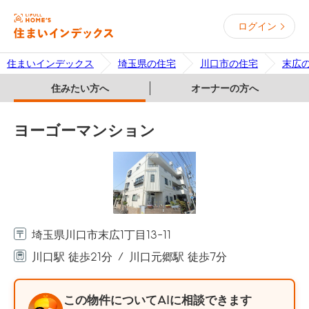
ログイン
住まいインデックス
埼玉県の住宅
川口市の住宅
末広
住みたい方へ
オーナーの方へ
ヨーゴーマンション
埼玉県川口市末広1丁目13-11
川口駅 徒歩21分
川口元郷駅 徒歩7分
この物件についてAIに相談できます