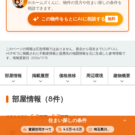
AIホームズくんに、物件の見方や住まい探しの条件を
相談できます。
この物件をもとにAIに相談する
無料
このページの情報は広告情報ではありません。過去から現在までにLIFULL
HOME'Sに掲載された不動産情報と提携先の地図情報を元に生成した参考情報で
す。情報更新日: 2026/7/15
部屋情報
掲載履歴
価格推移
周辺環境
建物概要
部屋情報（8件）
5.0
5.7
代表参考賃料
万円〜
万円
(23.0m²)
住まい探しの条件
賃貸住宅すべて
4.5万~6.5万
埼玉県川口市
1階
-
参考価格