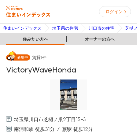
ログイン
住まいインデックス
埼玉県の住宅
川口市の住宅
芝樋
住みたい方へ
オーナーの方へ
募集中
賃貸
1
件
VictoryWaveHonda
埼玉県川口市芝樋ノ爪2丁目15-3
南浦和駅 徒歩31分
蕨駅 徒歩12分