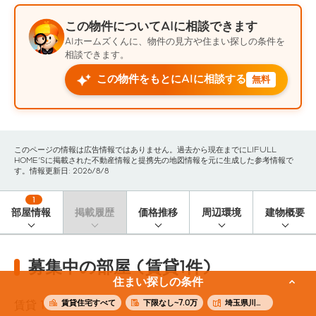
この物件についてAIに相談できます
AIホームズくんに、物件の見方や住まい探しの条件を
相談できます。
この物件をもとにAIに相談する
無料
このページの情報は広告情報ではありません。過去から現在までにLIFULL
HOME'Sに掲載された不動産情報と提携先の地図情報を元に生成した参考情報で
す。情報更新日: 2026/8/8
1
部屋情報
掲載履歴
価格推移
周辺環境
建物概要
募集中の部屋 (賃貸1件)
住まい探しの条件
賃貸住宅すべて
下限なし~7.0万
埼玉県川口市
賃貸
1
件