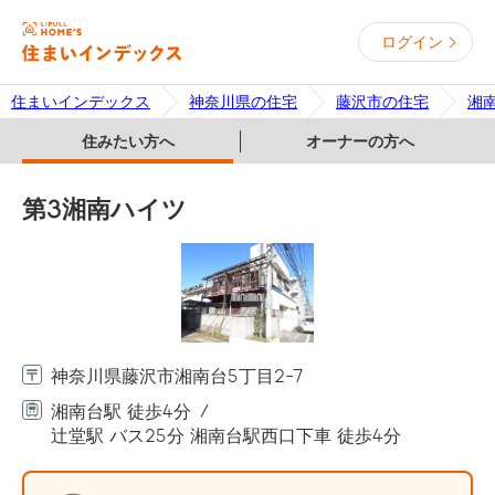
ログイン
住まいインデックス
神奈川県の住宅
藤沢市の住宅
湘
住みたい方へ
オーナーの方へ
第3湘南ハイツ
神奈川県藤沢市湘南台5丁目2-7
湘南台駅 徒歩4分
辻堂駅 バス25分 湘南台駅西口下車 徒歩4分