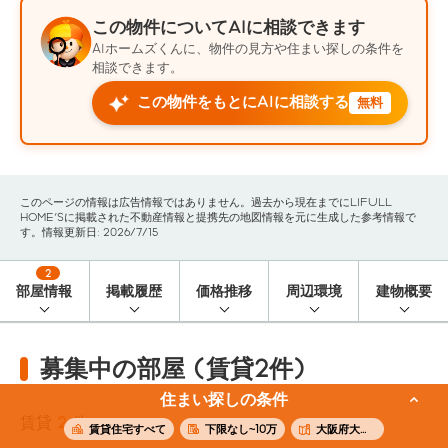
この物件についてAIに相談できます
AIホームズくんに、物件の見方や住まい探しの条件を
相談できます。
この物件をもとにAIに相談する
無料
このページの情報は広告情報ではありません。過去から現在までにLIFULL
HOME'Sに掲載された不動産情報と提携先の地図情報を元に生成した参考情報で
す。情報更新日: 2026/7/15
2
部屋情報
掲載履歴
価格推移
周辺環境
建物概要
募集中の部屋 (賃貸2件)
住まい探しの条件
賃貸
2
件
賃貸住宅すべて
下限なし~10万
大阪府大阪市北区