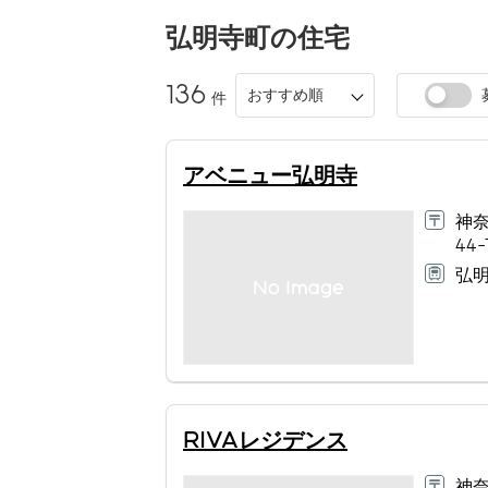
弘明寺町
の住宅
136
おすすめ順
件
アベニュー弘明寺
神
44-
弘明
RIVAレジデンス
神