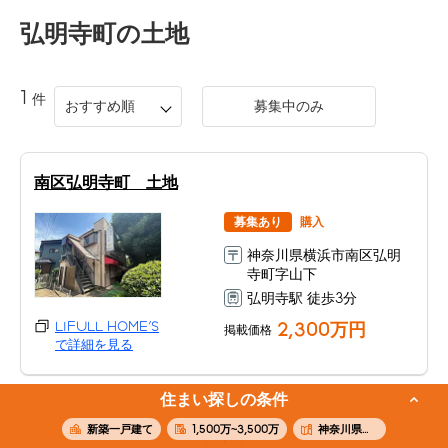
弘明寺町
の土地
1
件
おすすめ順
募集中のみ
南区弘明寺町 土地
募集あり
購入
神奈川県横浜市南区弘明
寺町字山下
弘明寺駅 徒歩3分
LIFULL HOME'S
2,300万円
掲載価格
で詳細を見る
住まい探しの条件
新築一戸建て
1,500万~3,500万
神奈川県横浜市南区弘明寺町
1