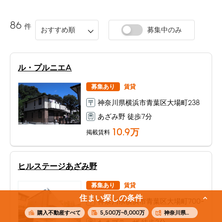
86
件
おすすめ順
募集中のみ
ル・プルニエA
募集あり
賃貸
神奈川県横浜市青葉区大場町238
あざみ野 徒歩7分
10.9
万
掲載賃料
ヒルステージあざみ野
募集あり
賃貸
住まい探しの条件
神奈川県横浜市青葉区大場町700-
20
購入不動産すべて
5,500万~8,000万
神奈川県横浜市青葉区大場町