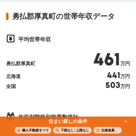
勇払郡厚真町の世帯年収データ
平均世帯年収
461
勇払郡厚真町
万円
441
北海道
万円
503
全国
万円
年収別階級別世帯数推計
住まい探しの条件
購入不動産すべて
下限なし~上限なし
北海道勇払郡厚真町