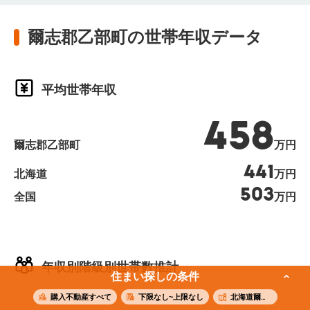
爾志郡乙部町の世帯年収データ
平均世帯年収
458
爾志郡乙部町
万円
441
北海道
万円
503
全国
万円
年収別階級別世帯数推計
住まい探しの条件
購入不動産すべて
下限なし~上限なし
北海道爾志郡乙部町