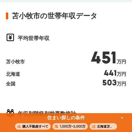
苫小牧市の世帯年収データ
平均世帯年収
451
苫小牧市
万円
441
北海道
万円
503
全国
万円
年収別階級別世帯数推計
住まい探しの条件
購入不動産すべて
1,000万~3,000万
北海道苫小牧市