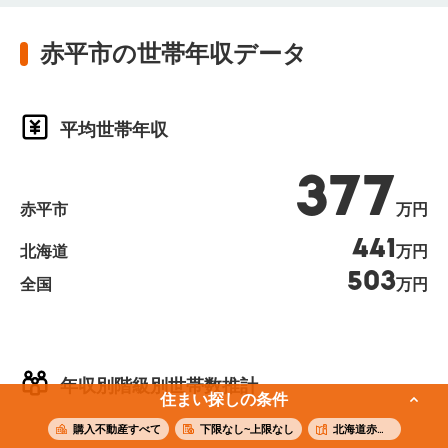
赤平市の世帯年収データ
平均世帯年収
377
赤平市
万円
441
北海道
万円
503
全国
万円
年収別階級別世帯数推計
住まい探しの条件
購入不動産すべて
下限なし~上限なし
北海道赤平市