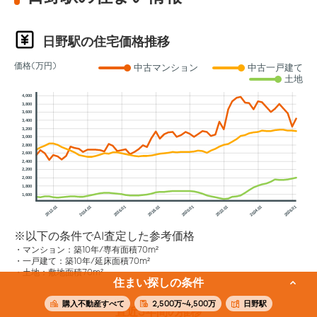
日野駅の住宅価格推移
価格(万円)
中古マンション
中古一戸建て
土地
4,000
3,800
3,600
3,400
3,200
3,000
2,800
2,600
2,400
2,200
2,000
1,800
1,600
2012.01
2014.01
2016.01
2018.01
2020.01
2022.01
2024.01
2026.01
※以下の条件でAI査定した参考価格
マンション：築10年/専有面積70m²
一戸建て：築10年/延床面積70m²
土地：敷地面積70m²
住まい探しの条件
購入不動産すべて
2,500万~4,500万
日野駅
直近3年間の推移