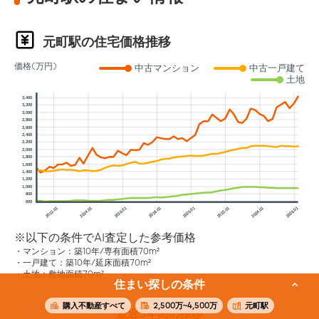
元町駅の住宅価格推移
価格(万円)
中古マンション
中古一戸建て
土地
3,400
3,200
3,000
2,800
2,600
2,400
2,200
2,000
1,800
1,600
1,400
1,200
1,000
800
600
2012.01
2014.01
2016.01
2018.01
2020.01
2022.01
2024.01
2026.01
※以下の条件でAI査定した参考価格
マンション：築10年/専有面積70m²
一戸建て：築10年/延床面積70m²
土地：敷地面積70m²
住まい探しの条件
購入不動産すべて
2,500万~4,500万
元町駅
直近3年間の推移