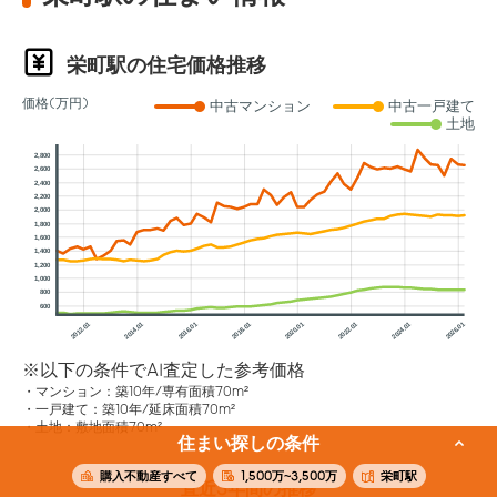
栄町駅の住宅価格推移
価格(万円)
中古マンション
中古一戸建て
土地
2,800
2,600
2,400
2,200
2,000
1,800
1,600
1,400
1,200
1,000
800
600
2012.01
2014.01
2016.01
2018.01
2020.01
2022.01
2024.01
2026.01
※以下の条件でAI査定した参考価格
マンション：築10年/専有面積70m²
一戸建て：築10年/延床面積70m²
土地：敷地面積70m²
住まい探しの条件
購入不動産すべて
1,500万~3,500万
栄町駅
直近3年間の推移