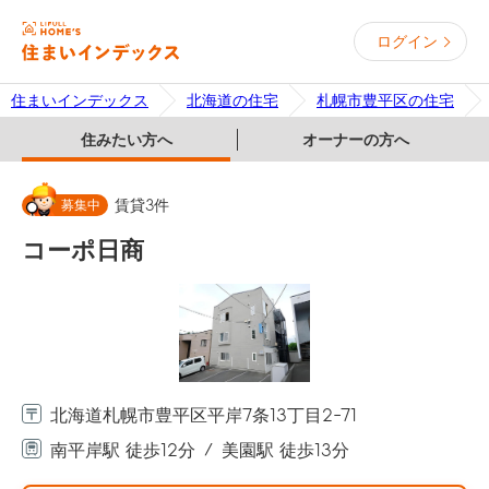
ログイン
住まいインデックス
北海道の住宅
札幌市豊平区の住宅
住みたい方へ
オーナーの方へ
募集中
賃貸
3
件
コーポ日商
北海道札幌市豊平区平岸7条13丁目2-71
南平岸駅 徒歩12分
美園駅 徒歩13分