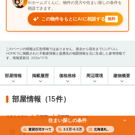
AIホームズくんに、物件の見方や住まい探しの条件を
相談できます。
この物件をもとにAIに相談する
無料
このページの情報は広告情報ではありません。過去から現在までにLIFULL
HOME'Sに掲載された不動産情報と提携先の地図情報を元に生成した参考情報で
す。情報更新日: 2026/7/15
部屋情報
掲載履歴
価格推移
周辺環境
建物概要
部屋情報（15件）
4.3
4.8
代表参考賃料
万円〜
万円
(29.16m²)
住まい探しの条件
賃貸住宅すべて
3.5万~5.5万
北海道札幌市豊平区
4階