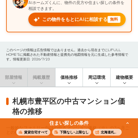
AIホームズくんに、物件の見方や住まい探しの条件を
相談できます。
この物件をもとにAIに相談する
無料
このページの情報は広告情報ではありません。過去から現在までにLIFULL
HOME'Sに掲載された不動産情報と提携先の地図情報を元に生成した参考情報で
す。情報更新日: 2026/7/23
部屋情報
掲載履歴
価格推移
周辺環境
建物概要
札幌市豊平区の中古マンション価
格の推移
住まい探しの条件
一般的なファミリー向けの中古マンション価格（※）の3ヶ月ご
との推移です。
賃貸住宅すべて
下限なし~上限なし
北海道札幌市豊平区