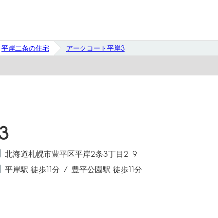
平岸二条の住宅
アークコート平岸3
3
北海道札幌市豊平区平岸2条3丁目2-9
平岸駅 徒歩11分
豊平公園駅 徒歩11分