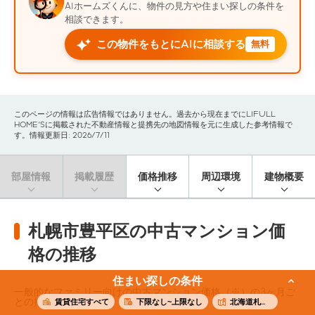
AIホームズくんに、物件の見方や住まい探しの条件を
相談できます。
この物件をもとにAIに相談する
無料
このページの情報は広告情報ではありません。過去から現在までにLIFULL
HOME'Sに掲載された不動産情報と提携先の地図情報を元に生成した参考情報で
す。情報更新日: 2026/7/11
部屋情報
掲載履歴
価格推移
周辺環境
建物概要
札幌市豊平区の中古マンション価
格の推移
住まい探しの条件
一般的なファミリー向けの中古マンション価格（※）の3ヶ月ご
との推移です。
賃貸住宅すべて
下限なし~上限なし
北海道札幌市豊平区