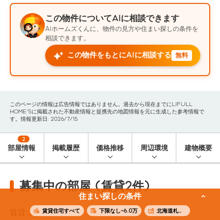
この物件についてAIに相談できます
AIホームズくんに、物件の見方や住まい探しの条件を
相談できます。
この物件をもとにAIに相談する
無料
このページの情報は広告情報ではありません。過去から現在までにLIFULL
HOME'Sに掲載された不動産情報と提携先の地図情報を元に生成した参考情報で
す。情報更新日: 2026/7/15
2
部屋情報
掲載履歴
価格推移
周辺環境
建物概要
募集中の部屋 (賃貸2件)
住まい探しの条件
賃貸住宅すべて
下限なし~6.0万
北海道札幌市東区
賃貸
2
件