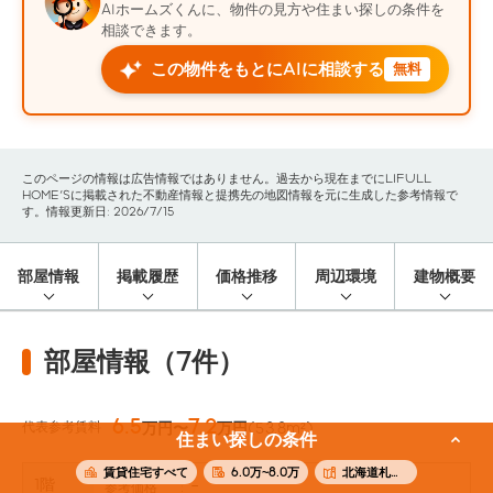
AIホームズくんに、物件の見方や住まい探しの条件を
相談できます。
この物件をもとにAIに相談する
無料
このページの情報は広告情報ではありません。過去から現在までにLIFULL
HOME'Sに掲載された不動産情報と提携先の地図情報を元に生成した参考情報で
す。情報更新日: 2026/7/15
部屋情報
掲載履歴
価格推移
周辺環境
建物概要
部屋情報（7件）
6.5
7.2
代表参考賃料
万円〜
万円
(53.8m²)
住まい探しの条件
賃貸住宅すべて
6.0万~8.0万
北海道札幌市東区
1階
-
参考価格