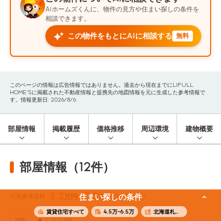
AIホームズくんに、物件の見方や住まい探しの条件を
相談できます。
この物件をもとにAIに相談する
無料
このページの情報は広告情報ではありません。過去から現在までにLIFULL
HOME'Sに掲載された不動産情報と提携先の地図情報を元に生成した参考情報で
す。情報更新日: 2026/8/6
部屋情報
掲載履歴
価格推移
周辺環境
建物概要
部屋情報（12件）
5.2
5.8
代表参考賃料
住まい探しの条件
万円〜
万円
(35.59m²)
賃貸住宅すべて
4.5万~6.5万
北海道札幌市東区