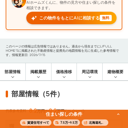
AIホームズくんに、物件の見方や住まい探しの条件を
相談できます。
この物件をもとにAIに相談する
無料
このページの情報は広告情報ではありません。過去から現在までにLIFULL
HOME'Sに掲載された不動産情報と提携先の地図情報を元に生成した参考情報で
す。情報更新日: 2026/7/15
部屋情報
掲載履歴
価格推移
周辺環境
建物概要
部屋情報（5件）
8.2
9.2
代表参考賃料
万円〜
万円
(75.09m²)
住まい探しの条件
賃貸住宅すべて
7.5万~9.5万
北海道札幌市東区
1階
-
参考価格