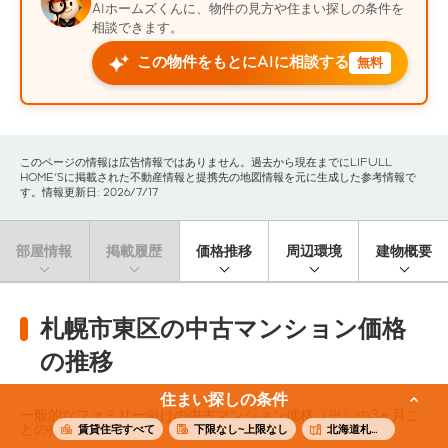
AIホームズくんに、物件の見方や住まい探しの条件を
相談できます。
この物件をもとにAIに相談する
無料
このページの情報は広告情報ではありません。過去から現在までにLIFULL
HOME'Sに掲載された不動産情報と提携先の地図情報を元に生成した参考情報で
す。情報更新日: 2026/7/17
部屋情報
掲載履歴
価格推移
周辺環境
建物概要
札幌市東区の中古マンション価格
の推移
住まい探しの条件
一般的なファミリー向けの中古マンション価格（※）の3ヶ月ご
との推移です。
賃貸住宅すべて
下限なし~上限なし
北海道札幌市東区