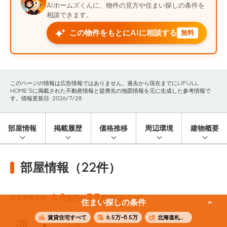
AIホームズくんに、物件の見方や住まい探しの条件を
相談できます。
この物件をもとにAIに相談する
無料
このページの情報は広告情報ではありません。過去から現在までにLIFULL
HOME'Sに掲載された不動産情報と提携先の地図情報を元に生成した参考情報で
す。情報更新日: 2026/7/28
部屋情報
掲載履歴
価格推移
周辺環境
建物概要
部屋情報（22件）
6.8
7.7
代表参考賃料
万円〜
万円
(36.9m²)
住まい探しの条件
賃貸住宅すべて
6.5万~8.5万
北海道札幌市東区
10階