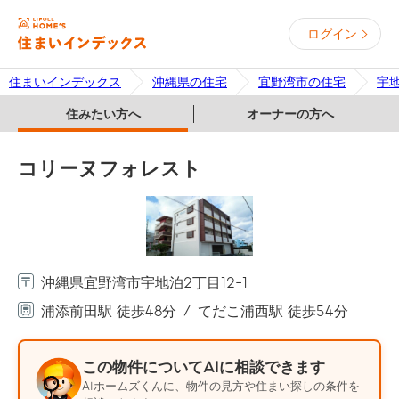
ログイン
住まいインデックス
沖縄県の住宅
宜野湾市の住宅
宇
住みたい方へ
オーナーの方へ
コリーヌフォレスト
沖縄県宜野湾市宇地泊2丁目12-1
浦添前田駅 徒歩48分
てだこ浦西駅 徒歩54分
この物件についてAIに相談できます
AIホームズくんに、物件の見方や住まい探しの条件を