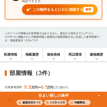
相談できます。
この物件をもとにAIに相談する
無料
このページの情報は広告情報ではありません。過去から現在までにLIFULL
HOME'Sに掲載された不動産情報と提携先の地図情報を元に生成した参考情報で
す。情報更新日: 2026/7/15
部屋情報
掲載履歴
価格推移
周辺環境
建物概要
部屋情報（3件）
5.3
6.1
代表参考賃料
万円〜
万円
(31.38m²)
住まい探しの条件
2階
-
参考価格
賃貸住宅すべて
4.5万~6.5万
沖縄県宜野湾市
5.3
〜6.1
万円
万円
参考賃料