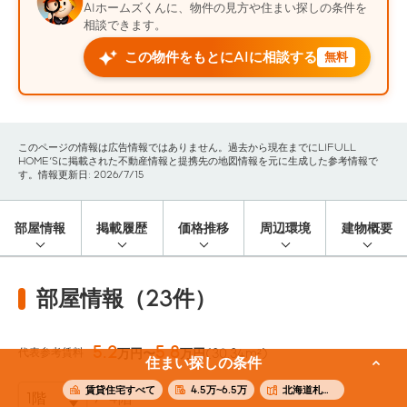
AIホームズくんに、物件の見方や住まい探しの条件を
相談できます。
この物件をもとにAIに相談する
無料
このページの情報は広告情報ではありません。過去から現在までにLIFULL
HOME'Sに掲載された不動産情報と提携先の地図情報を元に生成した参考情報で
す。情報更新日: 2026/7/15
部屋情報
掲載履歴
価格推移
周辺環境
建物概要
部屋情報（23件）
5.2
5.8
代表参考賃料
万円〜
万円
(30.34m²)
住まい探しの条件
賃貸住宅すべて
4.5万~6.5万
北海道札幌市豊平区
4階