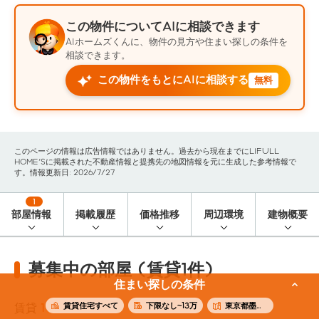
この物件についてAIに相談できます
AIホームズくんに、物件の見方や住まい探しの条件を
相談できます。
この物件をもとにAIに相談する
無料
このページの情報は広告情報ではありません。過去から現在までにLIFULL
HOME'Sに掲載された不動産情報と提携先の地図情報を元に生成した参考情報で
す。情報更新日: 2026/7/27
1
部屋情報
掲載履歴
価格推移
周辺環境
建物概要
募集中の部屋 (賃貸1件)
住まい探しの条件
賃貸住宅すべて
下限なし~13万
東京都墨田区
賃貸
1
件