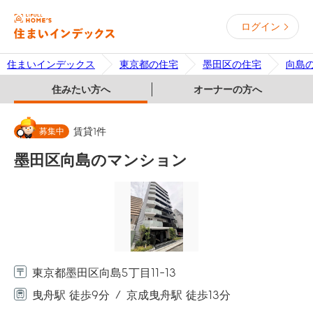
ログイン
住まいインデックス
東京都の住宅
墨田区の住宅
向島
住みたい方へ
オーナーの方へ
募集中
賃貸
1
件
墨田区向島のマンション
東京都墨田区向島5丁目11-13
曳舟駅 徒歩9分
京成曳舟駅 徒歩13分