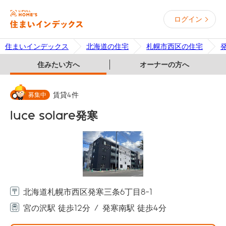
ログイン
住まいインデックス
北海道の住宅
札幌市西区の住宅
住みたい方へ
オーナーの方へ
募集中
賃貸
4
件
luce solare発寒
北海道札幌市西区発寒三条6丁目8-1
宮の沢駅 徒歩12分
発寒南駅 徒歩4分