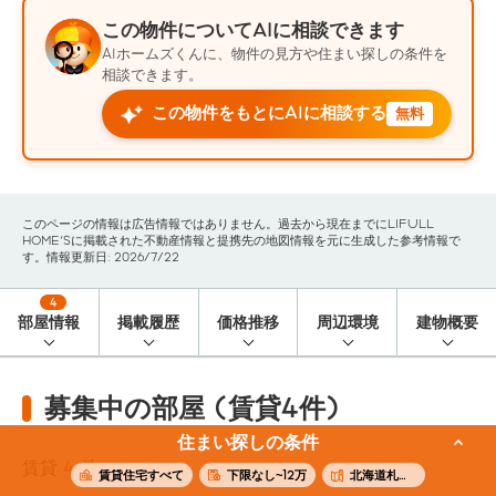
この物件についてAIに相談できます
AIホームズくんに、物件の見方や住まい探しの条件を
相談できます。
この物件をもとにAIに相談する
無料
このページの情報は広告情報ではありません。過去から現在までにLIFULL
HOME'Sに掲載された不動産情報と提携先の地図情報を元に生成した参考情報で
す。情報更新日: 2026/7/22
4
部屋情報
掲載履歴
価格推移
周辺環境
建物概要
募集中の部屋 (賃貸4件)
住まい探しの条件
賃貸
4
件
賃貸住宅すべて
下限なし~12万
北海道札幌市西区