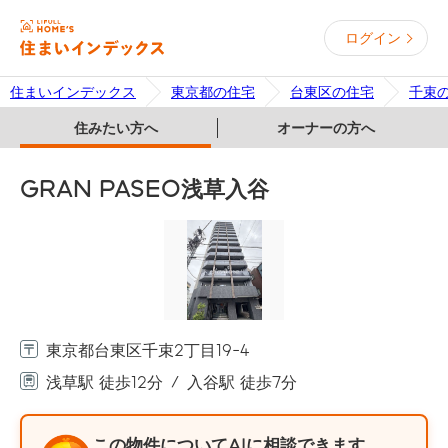
ログイン
住まいインデックス
東京都の住宅
台東区の住宅
千束
住みたい方へ
オーナーの方へ
GRAN PASEO浅草入谷
東京都台東区千束2丁目19-4
浅草駅 徒歩12分
入谷駅 徒歩7分
この物件についてAIに相談できます