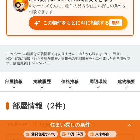
AIホームズくんに、物件の見方や住まい探しの条件を
相談できます。
この物件をもとにAIに相談する
無料
このページの情報は広告情報ではありません。過去から現在までにLIFULL
HOME'Sに掲載された不動産情報と提携先の地図情報を元に生成した参考情報で
す。情報更新日: 2026/7/15
部屋情報
掲載履歴
価格推移
周辺環境
建物概要
部屋情報（2件）
11.3
12.8
代表参考賃料
住まい探しの条件
万円〜
万円
(25.26m²)
賃貸住宅すべて
10万~14万
東京都台東区