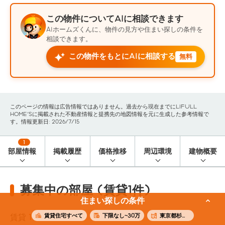
この物件についてAIに相談できます
AIホームズくんに、物件の見方や住まい探しの条件を
相談できます。
この物件をもとにAIに相談する
無料
このページの情報は広告情報ではありません。過去から現在までにLIFULL
HOME'Sに掲載された不動産情報と提携先の地図情報を元に生成した参考情報で
す。情報更新日: 2026/7/15
1
部屋情報
掲載履歴
価格推移
周辺環境
建物概要
募集中の部屋 (賃貸1件)
住まい探しの条件
賃貸住宅すべて
下限なし~30万
東京都杉並区
賃貸
1
件