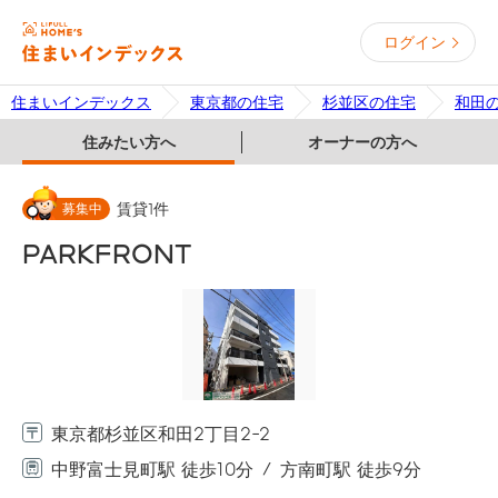
ログイン
住まいインデックス
東京都の住宅
杉並区の住宅
和田
住みたい方へ
オーナーの方へ
募集中
賃貸
1
件
PARKFRONT
東京都杉並区和田2丁目2-2
中野富士見町駅 徒歩10分
方南町駅 徒歩9分