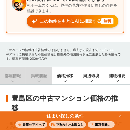
AIホームズくんに、物件の見方や住まい探しの条件を
相談できます。
この物件をもとにAIに相談する
無料
このページの情報は広告情報ではありません。過去から現在までにLIFULL
HOME'Sに掲載された不動産情報と提携先の地図情報を元に生成した参考情報で
す。情報更新日: 2026/7/29
部屋情報
掲載履歴
価格推移
周辺環境
建物概要
豊島区の中古マンション価格の推
移
住まい探しの条件
一般的なファミリー向けの中古マンション価格（※）の3ヶ月ご
賃貸住宅すべて
下限なし~上限なし
東京都豊島区
との推移です。