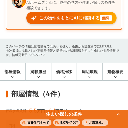
AIホームズくんに、物件の見方や住まい探しの条件を
相談できます。
この物件をもとにAIに相談する
無料
このページの情報は広告情報ではありません。過去から現在までにLIFULL
HOME'Sに掲載された不動産情報と提携先の地図情報を元に生成した参考情報で
す。情報更新日: 2026/7/15
部屋情報
掲載履歴
価格推移
周辺環境
建物概要
部屋情報（4件）
5.5
6.1
代表参考賃料
万円〜
万円
(31.56m²)
住まい探しの条件
賃貸住宅すべて
5.0万~7.0万
北海道札幌市北区
2階
-
参考価格