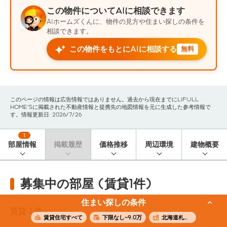
この物件についてAIに相談できます
AIホームズくんに、物件の見方や住まい探しの条件を
相談できます。
この物件をもとにAIに相談する
無料
このページの情報は広告情報ではありません。過去から現在までにLIFULL
HOME'Sに掲載された不動産情報と提携先の地図情報を元に生成した参考情報で
す。情報更新日: 2026/7/26
1
部屋情報
掲載履歴
価格推移
周辺環境
建物概要
募集中の部屋 (賃貸1件)
住まい探しの条件
賃貸
1
件
賃貸住宅すべて
下限なし~9.0万
北海道札幌市西区