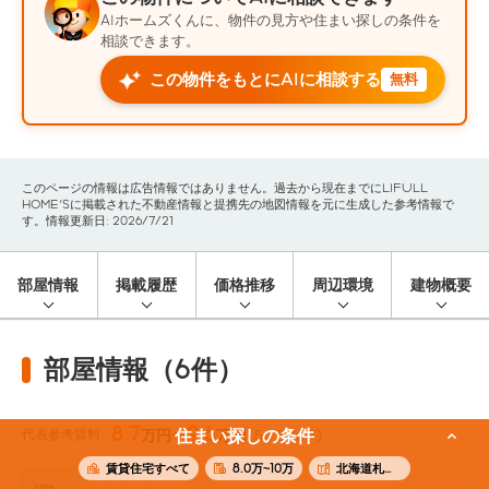
AIホームズくんに、物件の見方や住まい探しの条件を
相談できます。
この物件をもとにAIに相談する
無料
このページの情報は広告情報ではありません。過去から現在までにLIFULL
HOME'Sに掲載された不動産情報と提携先の地図情報を元に生成した参考情報で
す。情報更新日: 2026/7/21
部屋情報
掲載履歴
価格推移
周辺環境
建物概要
部屋情報（6件）
8.7
9.6
代表参考賃料
住まい探しの条件
万円〜
万円
(54.58m²)
賃貸住宅すべて
8.0万~10万
北海道札幌市豊平区