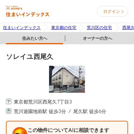
ログイン
住まいインデックス
東京都の住宅
荒川区の住宅
西尾
住みたい方へ
オーナーの方へ
ソレイユ西尾久
東京都荒川区西尾久7丁目3
荒川遊園地前駅 徒歩3分
尾久駅 徒歩6分
この物件についてAIに相談できます