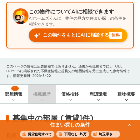
この物件についてAIに相談できます
AIホームズくんに、物件の見方や住まい探しの条件を
相談できます。
この物件をもとにAIに相談する
無料
このページの情報は広告情報ではありません。過去から現在までにLIFULL
HOME'Sに掲載された不動産情報と提携先の地図情報を元に生成した参考情報で
す。情報更新日: 2026/5/22
1
部屋情報
掲載履歴
価格推移
周辺環境
建物概要
募集中の部屋 (賃貸1件)
住まい探しの条件
賃貸住宅すべて
下限なし~15万
埼玉県さいたま市南区
賃貸
1
件