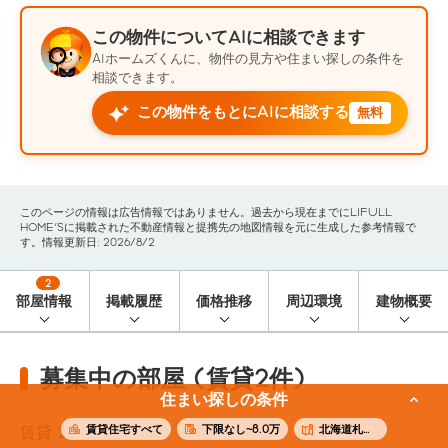
この物件についてAIに相談できます
AIホームズくんに、物件の見方や住まい探しの条件を
相談できます。
この物件をもとにAIに相談する
無料
このページの情報は広告情報ではありません。過去から現在までにLIFULL
HOME'Sに掲載された不動産情報と提携先の地図情報を元に生成した参考情報で
す。情報更新日: 2026/8/2
2
部屋情報
掲載履歴
価格推移
周辺環境
建物概要
募集中の部屋 (賃貸2件)
住まい探しの条件
賃貸住宅すべて
下限なし~8.0万
北海道札幌市豊平区
賃貸
2
件