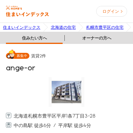
ログイン
住まいインデックス
北海道の住宅
札幌市豊平区の住宅
住みたい方へ
オーナーの方へ
募集中
賃貸
2
件
ange-or
北海道札幌市豊平区平岸1条7丁目3-28
中の島駅 徒歩6分
平岸駅 徒歩4分