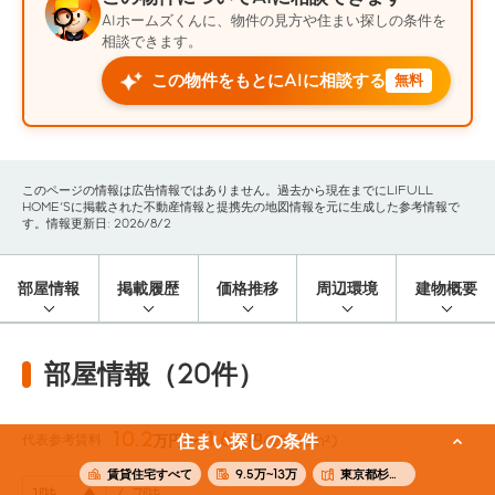
AIホームズくんに、物件の見方や住まい探しの条件を
相談できます。
この物件をもとにAIに相談する
無料
このページの情報は広告情報ではありません。過去から現在までにLIFULL
HOME'Sに掲載された不動産情報と提携先の地図情報を元に生成した参考情報で
す。情報更新日: 2026/8/2
部屋情報
掲載履歴
価格推移
周辺環境
建物概要
部屋情報（20件）
10.2
11.6
代表参考賃料
住まい探しの条件
万円〜
万円
(25.38m²)
賃貸住宅すべて
9.5万~13万
東京都杉並区