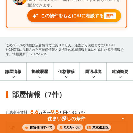
相談できます。
この物件をもとにAIに相談する
無料
このページの情報は広告情報ではありません。過去から現在までにLIFULL
HOME'Sに掲載された不動産情報と提携先の地図情報を元に生成した参考情報で
す。情報更新日: 2026/7/15
部屋情報
掲載履歴
価格推移
周辺環境
建物概要
部屋情報（7件）
8.6
9.8
代表参考賃料
万円〜
万円
(28.0m²)
住まい探しの条件
賃貸住宅すべて
8.0万~10万
東京都北区
1階
-
参考価格