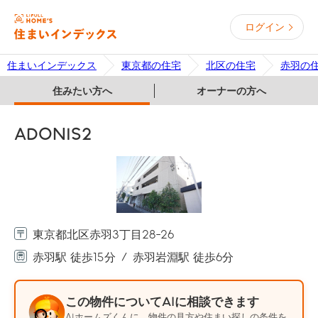
ログイン
住まいインデックス
東京都の住宅
北区の住宅
赤羽の
住みたい方へ
オーナーの方へ
ADONIS2
東京都北区赤羽3丁目28-26
赤羽駅 徒歩15分
赤羽岩淵駅 徒歩6分
この物件についてAIに相談できます
AIホームズくんに、物件の見方や住まい探しの条件を